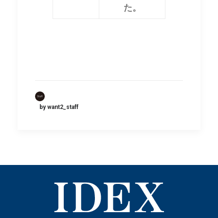
た。
by want2_staff